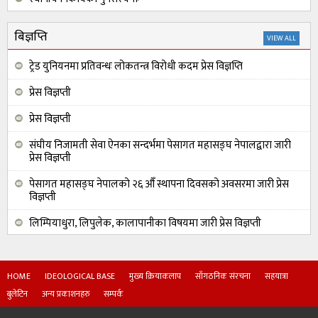
जनमुखी निजामती सेवाको आवश्यकता
बिज्ञप्ति
VIEW ALL
ट्रेड युनियनमा प्रतिवन्धः लोकतन्त्र विरोधी कदम प्रेस विज्ञप्ति
प्रेस विज्ञप्ती
प्रेस विज्ञप्ती
संघीय निजामती सेवा ऐनका सन्दर्भमा पेसागत महासङ्घ नेपालद्वारा जारी
प्रेस विज्ञप्ती
पेसागत महासङ्घ नेपालको २६ औँ स्थापना दिवसको अवसरमा जारी प्रेस
विज्ञप्ती
लिम्पियाधुरा, लिपुलेक, कालापानीका विषयमा जारी प्रेस विज्ञप्ती
HOME
IDEOLOGICAL BASE
मुख्य क्रियाकलाप
साँगठनिक संरचना
सहयात्रा
बुलेटिन
अन्य प्रकाशनहरु
सम्पर्क