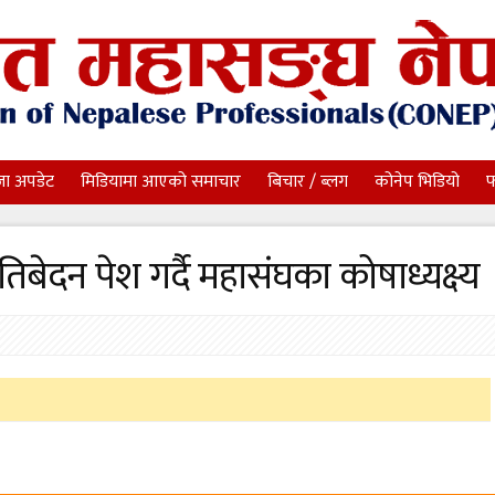
जा अपडेट
मिडियामा आएको समाचार
बिचार / ब्लग
कोनेप भिडियो
फ
तिबेदन पेश गर्दै महासंघका कोषाध्यक्ष्य