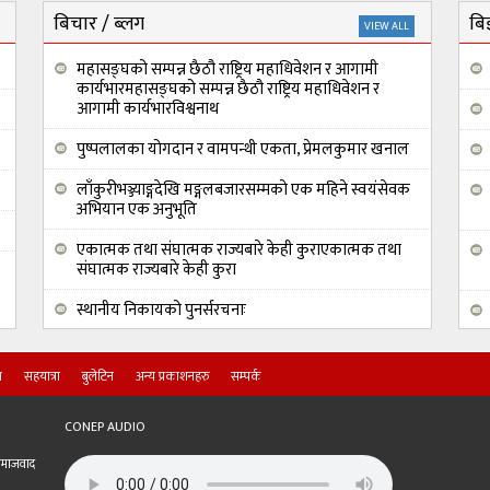
बिचार / ब्लग
बिज
VIEW ALL
महासङ्घको सम्पन्न छैठौ राष्ट्रिय महाधिवेशन र आगामी
कार्यभारमहासङ्घको सम्पन्न छैठौ राष्ट्रिय महाधिवेशन र
आगामी कार्यभारविश्वनाथ
पुष्पलालका योगदान र वामपन्थी एकता, प्रेमलकुमार खनाल
लाँकुरीभञ्ज्याङ्गदेखि मङ्गलबजारसम्मको एक महिने स्वयंसेवक
अभियान एक अनुभूति
एकात्मक तथा संघात्मक राज्यबारे केही कुराएकात्मक तथा
संघात्मक राज्यबारे केही कुरा
स्थानीय निकायको पुनर्सरचनाः
जनमुखी निजामती सेवाको आवश्यकता
ा
सहयात्रा
बुलेटिन
अन्य प्रकाशनहरु
सम्पर्क
CONEP AUDIO
 समाजवाद