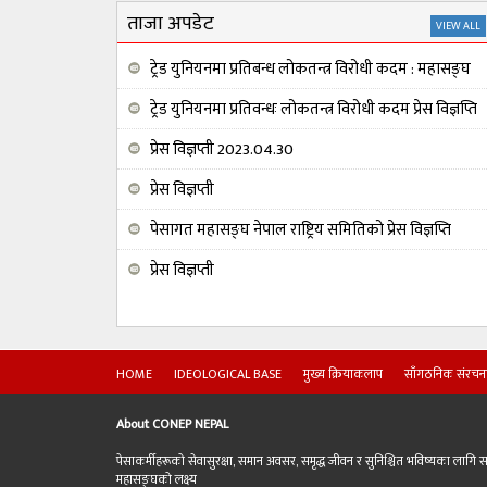
ताजा अपडेट
VIEW ALL
ट्रेड युनियनमा प्रतिबन्ध लोकतन्त्र विरोधी कदम : महासङ्घ
ट्रेड युनियनमा प्रतिवन्धः लोकतन्त्र विरोधी कदम प्रेस विज्ञप्ति
प्रेस विज्ञप्ती 2023.04.30
प्रेस विज्ञप्ती
पेसागत महासङ्घ नेपाल राष्ट्रिय समितिको प्रेस विज्ञप्ति
प्रेस विज्ञप्ती
HOME
IDEOLOGICAL BASE
मुख्य क्रियाकलाप
साँगठनिक संरचन
About CONEP NEPAL
पेसाकर्मीहरूको सेवासुरक्षा, समान अवसर, समृद्ध जीवन र सुनिश्चित भविष्यका लागि
महासङ्घको लक्ष्य