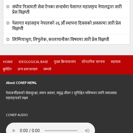
संघीय निजामती सेवा ऐनका सन्दर्भमा पेसागत महासङ्घ नेपालद्वारा जारी
प्रेस विज्ञप्ती
पेसागत महासङ्घ नेपालको २६ औँ स्थापना दिवसको अवसरमा जारी प्रेस
विज्ञप्ती
लिम्पियाधुरा, लिपुलेक, कालापानीका विषयमा जारी प्रेस विज्ञप्ती
HOME
IDEOLOGICAL BASE
मुख्य क्रियाकलाप
साँगठनिक संरचना
सहयात्रा
बुलेटिन
अन्य प्रकाशनहरु
सम्पर्क
About CONEP NEPAL
पेसाकर्मीहरूको सेवासुरक्षा, समान अवसर, समृद्ध जीवन र सुनिश्चित भविष्यका लागि समाजवाद
महासङ्घको लक्ष्य
CONEP AUDIO