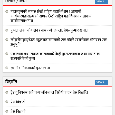
बिचार / ब्लग
VIEW ALL
महासङ्घको सम्पन्न छैठौ राष्ट्रिय महाधिवेशन र आगामी
कार्यभारमहासङ्घको सम्पन्न छैठौ राष्ट्रिय महाधिवेशन र आगामी
कार्यभारविश्वनाथ
पुष्पलालका योगदान र वामपन्थी एकता, प्रेमलकुमार खनाल
लाँकुरीभञ्ज्याङ्गदेखि मङ्गलबजारसम्मको एक महिने स्वयंसेवक अभियान एक
अनुभूति
एकात्मक तथा संघात्मक राज्यबारे केही कुराएकात्मक तथा संघात्मक
राज्यबारे केही कुरा
स्थानीय निकायको पुनर्सरचनाः
जनमुखी निजामती सेवाको आवश्यकता
बिज्ञप्ति
VIEW ALL
ट्रेड युनियनमा प्रतिवन्धः लोकतन्त्र विरोधी कदम प्रेस विज्ञप्ति
प्रेस विज्ञप्ती
प्रेस विज्ञप्ती