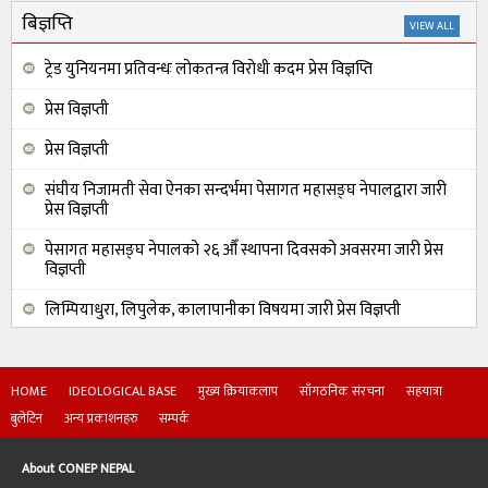
जनमुखी निजामती सेवाको आवश्यकता
बिज्ञप्ति
VIEW ALL
ट्रेड युनियनमा प्रतिवन्धः लोकतन्त्र विरोधी कदम प्रेस विज्ञप्ति
प्रेस विज्ञप्ती
प्रेस विज्ञप्ती
संघीय निजामती सेवा ऐनका सन्दर्भमा पेसागत महासङ्घ नेपालद्वारा जारी
प्रेस विज्ञप्ती
पेसागत महासङ्घ नेपालको २६ औँ स्थापना दिवसको अवसरमा जारी प्रेस
विज्ञप्ती
लिम्पियाधुरा, लिपुलेक, कालापानीका विषयमा जारी प्रेस विज्ञप्ती
HOME
IDEOLOGICAL BASE
मुख्य क्रियाकलाप
साँगठनिक संरचना
सहयात्रा
बुलेटिन
अन्य प्रकाशनहरु
सम्पर्क
About CONEP NEPAL